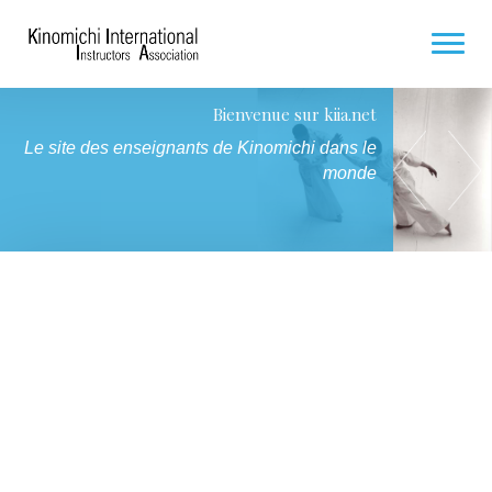
ACCUEIL
Stage Hakamas / Futurs Hakama's
7 et 8 Novembre 2026 à Paris
À PROPOS
PROCHAINS STAGES
DOCUMENTS
FILMS ET VIDÉOS
PHOTOS