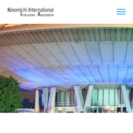
ACCUEIL
À PROPOS
PROCHAINS STAGES
DOCUMENTS
FILMS ET VIDÉOS
PHOTOS